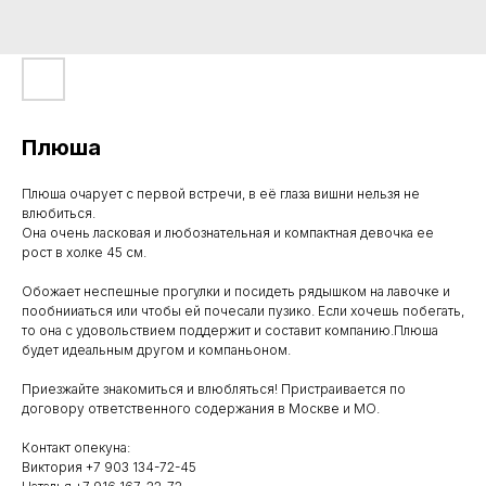
Плюша
Плюша очарует с первой встречи, в её глаза вишни нельзя не
влюбиться.
Она очень ласковая и любознательная и компактная девочка ее
рост в холке 45 см.
Обожает неспешные прогулки и посидеть рядышком на лавочке и
пообнииаться или чтобы ей почесали пузико. Если хочешь побегать,
то она с удовольствием поддержит и составит компанию.Плюша
будет идеальным другом и компаньоном.
Приезжайте знакомиться и влюбляться! Пристраивается по
договору ответственного содержания в Москве и МО.
Контакт опекуна:
Виктория +7 903 134-72-45