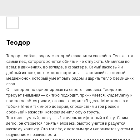
Теодор
Теодор - собака, рядом с которой становится спокойно. Теоша - тот
самый пёс, которого хочется обнять и не отпускать. Он мягкий во
всём: в движениях, во взгляде, в характере. Самый ласковый и
добрый из всех, кого можно встретить — настоящий плюшевый
медвежонок, который умеет быть рядом и дарить тепло без лишних
слов.
Он невероятно ориентирован на своего человека. Теодор не
требует внимания — он тихо подходит, прижимается, кладет лапку и
просто остаётся рядом, словно говорит: «Я здесь. Мне хорошо с
тобой». В нём так много доверия, спокойствия и той редкой
собачьей нежности, которая лечит любую грусть.
Тео очень умный, послушный и очень комфортный в быту. С ним
легко: он старается понять человека, быстро учится и радуется
каждому контакту. Это тот пёс, с которым дом наполняется уютом и
ощущением правильности.