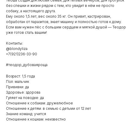
Теоша создан для любви семьи, для тёплых вечеров, для прогулок
без спешки и жизни рядом с тем, кто увидит в нём не просто
собаку, а настоящего друга.
Ему около 1,5 лет, вес около 35 кг. Он привит, кастрирован,
обработан от паразитов, знает машину и полностью готов к дому.
Если вам нужен пёс с большим сердцем и мягкой душой — Теодор
уже готов стать вашим!
Контакты:
@blondyliza
+7(921)236-33-90
#теодор_дубоваяроща
Возраст: 1,5 года
Пол: мальчик
Прививки: да
Здоровье: здорова
Гуляет на поводке: да
Отношение к собакам: дружелюбное
Отношение к детям: в семью с детьми от 12 лет
Знание команд: учится
Отношение к кошкам: неизвестно