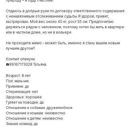
природу – я буду счастлив!
Отдаюсь в добрые руки по договору ответственного содержания
с ненавязчивым отслеживанием судьбы.Я здоров, привит,
кастрирован. Мой вес около 40 кг, рост 55 см. Предпочитаю
держаться рядом с человеком, поэтому хотел бы жить в квартире
или в частном доме, но не в вольере.
Не проходите мимо – может быть, именно я стану вашим новым
лучшим другом?
Контакт опекуна:
☎️89167173028 Татьяна
Возраст: 8 лет
Пол: мальчик
Прививки: да
Стерилизация: нет
Здоровье: хорошее
Гуляет на поводке: да
Отношение к собакам: дружелюбное
Отношение к кошкам: неизвестно
Отношение к детям: неизвестно
Знание команд: да