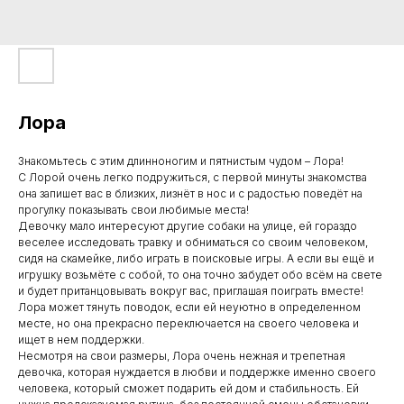
Лора
Знакомьтесь с этим длинноногим и пятнистым чудом – Лора!
С Лорой очень легко подружиться, с первой минуты знакомства
она запишет вас в близких, лизнёт в нос и с радостью поведёт на
прогулку показывать свои любимые места!
Девочку мало интересуют другие собаки на улице, ей гораздо
веселее исследовать травку и обниматься со своим человеком,
сидя на скамейке, либо играть в поисковые игры. А если вы ещё и
игрушку возьмёте с собой, то она точно забудет обо всём на свете
и будет пританцовывать вокруг вас, приглашая поиграть вместе!
Лора может тянуть поводок, если ей неуютно в определенном
месте, но она прекрасно переключается на своего человека и
ищет в нем поддержки.
Несмотря на свои размеры, Лора очень нежная и трепетная
девочка, которая нуждается в любви и поддержке именно своего
человека, который сможет подарить ей дом и стабильность. Ей