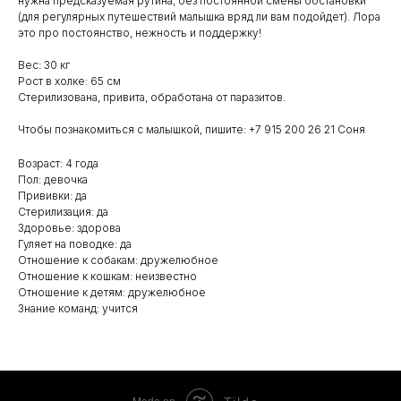
нужна предсказуемая рутина, без постоянной смены обстановки
(для регулярных путешествий малышка вряд ли вам подойдет). Лора
это про постоянство, нежность и поддержку!
Вес: 30 кг
Рост в холке: 65 см
Стерилизована, привита, обработана от паразитов.
Чтобы познакомиться с малышкой, пишите: +7 915 200 26 21 Соня
Возраст: 4 года
Пол: девочка
Прививки: да
Стерилизация: да
Здоровье: здорова
Гуляет на поводке: да
Отношение к собакам: дружелюбное
Отношение к кошкам: неизвестно
Отношение к детям: дружелюбное
Знание команд: учится