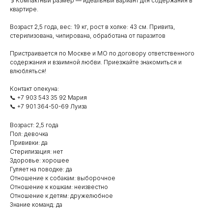
🖇️Компактный размер — идеальный вариант для содержания в
квартире.
Возраст 2,5 года, вес: 19 кг, рост в холке: 43 см. Привита,
стерилизована, чипирована, обработана от паразитов
Пристраивается по Москве и МО по договору ответственного
содержания и взаимной любви. Приезжайте знакомиться и
влюбляться!
Контакт опекуна:
📞 +7 903 543 35 92 Мария
📞 +7 901 364-50-69 Луиза
Возраст: 2,5 года
Пол: девочка
Прививки: да
Стерилизация: нет
Здоровье: хорошее
Гуляет на поводке: да
Отношение к собакам: выборочное
Отношение к кошкам: неизвестно
Отношение к детям: дружелюбное
Знание команд: да