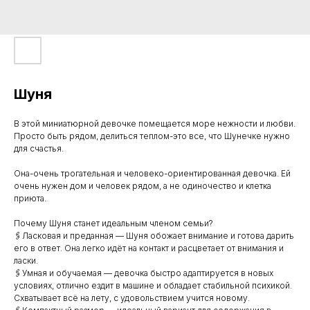
Шуня
В этой миниатюрной девочке помещается море нежности и любви.
Просто быть рядом, делиться теплом-это все, что Шунечке нужно
для счастья.
Она-очень трогательная и человеко-ориентированная девочка. Ей
очень нужен дом и человек рядом, а не одиночество и клетка
приюта.
Почему Шуня станет идеальным членом семьи?
🖇️Ласковая и преданная — Шуня обожает внимание и готова дарить
его в ответ. Она легко идёт на контакт и расцветает от внимания и
ласки.
🖇️Умная и обучаемая — девочка быстро адаптируется в новых
условиях, отлично ездит в машине и обладает стабильной психикой.
Схватывает всё на лету, с удовольствием учится новому.