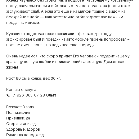
Акелка научился без страха, как и подобает настоящему красавчику-
волку, расчесываться и кайфовать от мягкого массажа (волки тоже
заслуживают спа!). А если это еще и на мягкой травке с видом на
бескрайнее небо — наш эстет точно отблагодарит вас нежным
преданным лизом.
Купание в водоемах тоже осваивали – факт захода в воду
зафиксирован был! И поездки на автомобиле парень попробовал –
пока не очень понял, но ведь все еще впереди!
Очень надеемся, что скоро придет Его человек и подарит нашему
красавцу полную любви и приключений настоящую Домашнюю
жизнь!
Рост 60 см в холке, вес 30 кг.
Контакт опекуна:
📞 +7-926-863-07-28 Ольга
Возраст: 3 года
Пол: мальчик
Прививки: да
Стерилизация: да
Здоровье: здоров
Гуляет на поводке: да