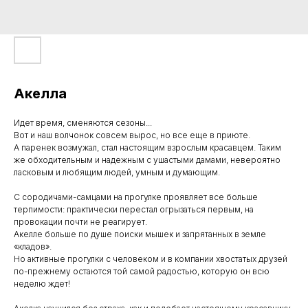
Акелла
Идет время, сменяются сезоны...
Вот и наш волчонок совсем вырос, но все еще в приюте.
А паренек возмужал, стал настоящим взрослым красавцем. Таким
же обходительным и надежным с ушастыми дамами, невероятно
ласковым и любящим людей, умным и думающим.
С сородичами-самцами на прогулке проявляет все больше
терпимости: практически перестал огрызаться первым, на
провокации почти не реагирует.
Акелле больше по душе поиски мышек и запрятанных в земле
«кладов».
Но активные прогулки с человеком и в компании хвостатых друзей
по-прежнему остаются той самой радостью, которую он всю
неделю ждет!