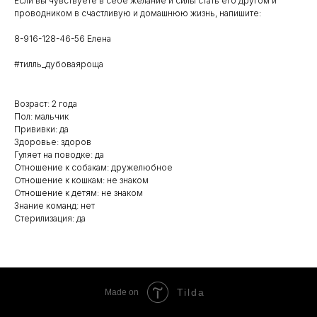
Если вы чувствуете в себе желание и силы стать его другом и
проводником в счастливую и домашнюю жизнь, напишите:
8-916-128-46-56 Елена
#тилль_дубоваяроща
Возраст: 2 года
Пол: мальчик
Прививки: да
Здоровье: здоров
Гуляет на поводке: да
Отношение к собакам: дружелюбное
Отношение к кошкам: не знаком
Отношение к детям: не знаком
Знание команд: нет
Стерилизация: да
Tilda
Made on