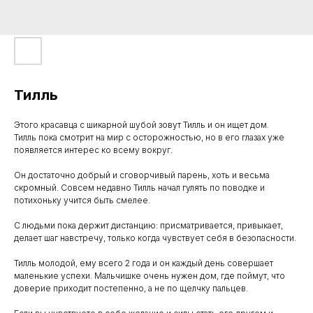
Тилль
Этого красавца с шикарной шубой зовут Тилль и он ищет дом.
Тилль пока смотрит на мир с осторожностью, но в его глазах уже
появляется интерес ко всему вокруг.
Он достаточно добрый и сговорчивый парень, хоть и весьма
скромный. Совсем недавно Тилль начал гулять по поводке и
потихоньку учится быть смелее.
С людьми пока держит дистанцию: присматривается, привыкает,
делает шаг навстречу, только когда чувствует себя в безопасности.
Тилль молодой, ему всего 2 года и он каждый день совершает
маленькие успехи. Мальчишке очень нужен дом, где поймут, что
доверие приходит постепенно, а не по щелчку пальцев.