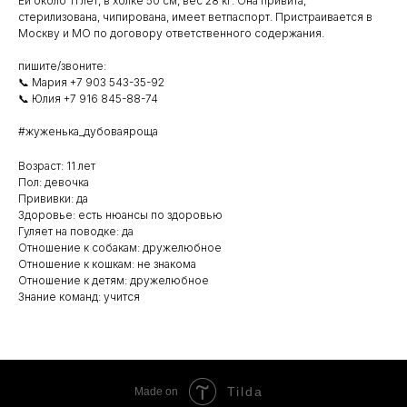
Ей около 11 лет, в холке 50 см, вес 28 кг. Она привита,
стерилизована, чипирована, имеет ветпаспорт. Пристраивается в
Москву и МО по договору ответственного содержания.
пишите/звоните:
📞 Мария +7 903 543-35-92
📞 Юлия +7 916 845-88-74
#жуженька_дубоваяроща
Возраст: 11 лет
Пол: девочка
Прививки: да
Здоровье: есть нюансы по здоровью
Гуляет на поводке: да
Отношение к собакам: дружелюбное
Отношение к кошкам: не знакома
Отношение к детям: дружелюбное
Знание команд: учится
Tilda
Made on