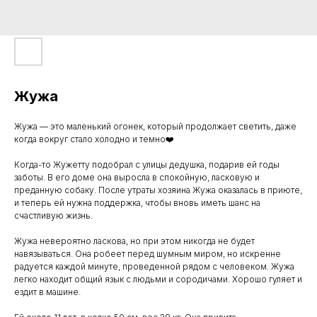
Жужа
Жужа — это маленький огонек, который продолжает светить, даже
когда вокруг стало холодно и темно❤️
Когда-то Жужетту подобрал с улицы дедушка, подарив ей годы
заботы. В его доме она выросла в спокойную, ласковую и
преданную собаку. После утраты хозяина Жужа оказалась в приюте,
и теперь ей нужна поддержка, чтобы вновь иметь шанс на
счастливую жизнь.
Жужа невероятно ласкова, но при этом никогда не будет
навязываться. Она робеет перед шумным миром, но искренне
радуется каждой минуте, проведенной рядом с человеком. Жужа
легко находит общий язык с людьми и сородичами. Хорошо гуляет и
ездит в машине.